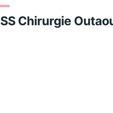
SS Chirurgie Outao
o
Contact 
Role
Club President
Représentant chiru